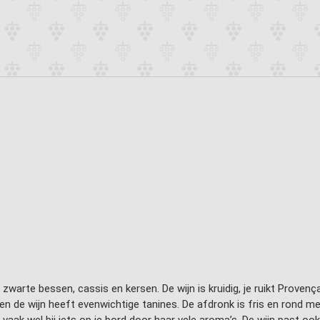
ls zwarte bessen, cassis en kersen. De wijn is kruidig, je ruikt Prove
en de wijn heeft evenwichtige tanines. De afdronk is fris en rond m
aak wel bij iets op je bord door haar vele aroma’s. De wijn past ook